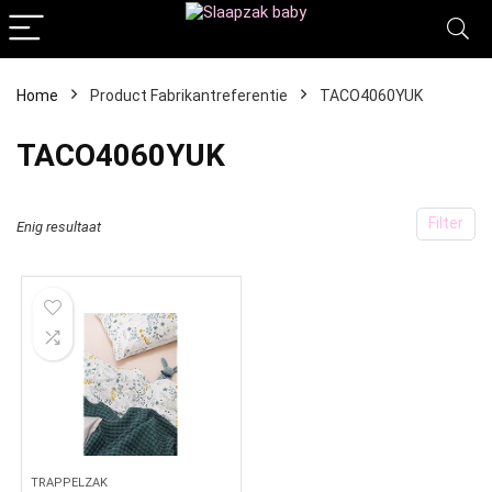
Home
Product Fabrikantreferentie
‎TACO4060YUK
‎TACO4060YUK
Filter
Enig resultaat
TRAPPELZAK