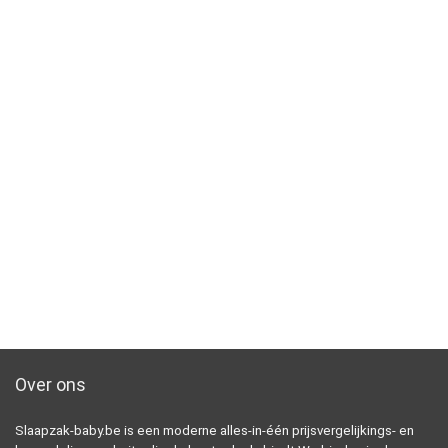
Over ons
Slaapzak-baby.be is een moderne alles-in-één prijsvergelijkings- en