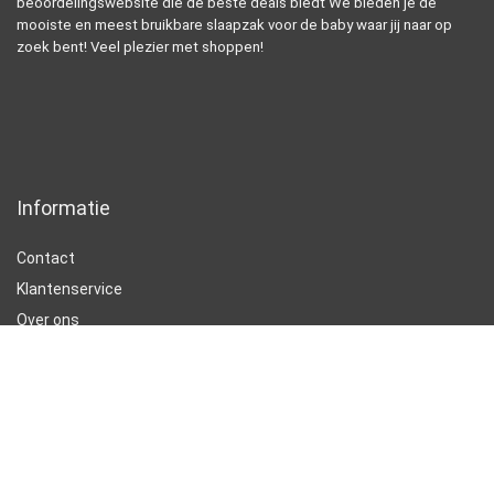
beoordelingswebsite die de beste deals biedt We bieden je de
mooiste en meest bruikbare slaapzak voor de baby waar jij naar op
zoek bent! Veel plezier met shoppen!
Informatie
Contact
Klantenservice
Over ons
Onze webshops
Vacature
Blogs
Privacybeleid
Adverteren