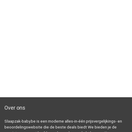
Over ons
Slaapzak-baby.be is een moderne alles-in-één prijsvergelijkings- en
beoordelingswebsite die de beste deals biedt We bieden je de