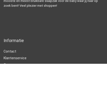
mooiste en meest bruikbare slaapzak voor de baby waar jij naar op
zoek bent! Veel plezier met shoppen!
Informatie
Contact
Klantenservice
Over ons
Onze webshops
Vacature
Blogs
Privacybeleid
Adverteren