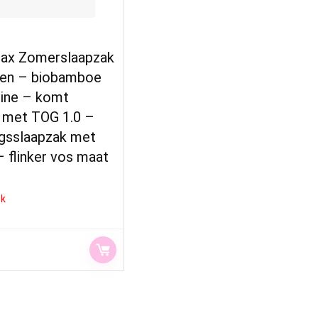
ax Zomerslaapzak
en – biobamboe
ine – komt
 met TOG 1.0 –
gsslaapzak met
 flinker vos maat
ck