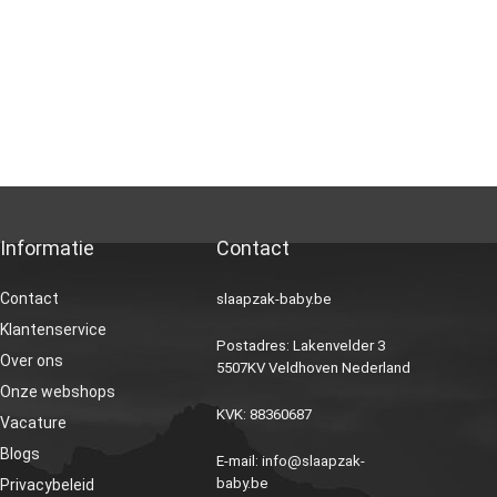
Informatie
Contact
Contact
slaapzak-baby.be
Klantenservice
Postadres: Lakenvelder 3
Over ons
5507KV Veldhoven Nederland
Onze webshops
KVK: 88360687
Vacature
Blogs
E-mail:
info@slaapzak-
baby.be
Privacybeleid