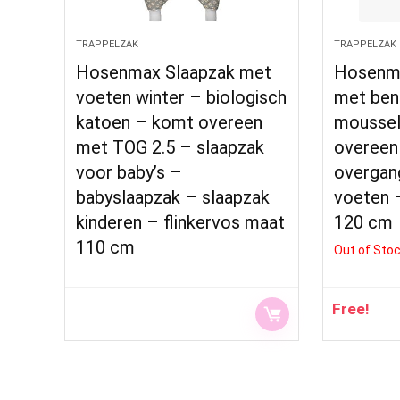
TRAPPELZAK
TRAPPELZAK
Hosenmax Slaapzak met
Hosenm
voeten winter – biologisch
met ben
katoen – komt overeen
moussel
met TOG 2.5 – slaapzak
overeen
voor baby’s –
overgan
babyslaapzak – slaapzak
voeten –
kinderen – flinkervos maat
120 cm
110 cm
Out of Sto
Free!