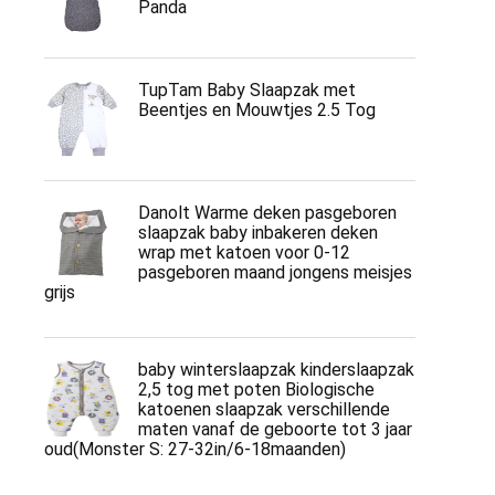
Panda
TupTam Baby Slaapzak met
Beentjes en Mouwtjes 2.5 Tog
Danolt Warme deken pasgeboren
slaapzak baby inbakeren deken
wrap met katoen voor 0-12
pasgeboren maand jongens meisjes
grijs
baby winterslaapzak kinderslaapzak
2,5 tog met poten Biologische
katoenen slaapzak verschillende
maten vanaf de geboorte tot 3 jaar
oud(Monster S: 27-32in/6-18maanden)