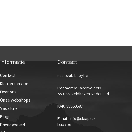
Informatie
Contact
Contact
slaapzak-baby.be
Klantenservice
Postadres: Lakenvelder 3
Over ons
5507KV Veldhoven Nederland
Onze webshops
KVK: 88360687
Vacature
Blogs
E-mail:
info@slaapzak-
baby.be
Privacybeleid