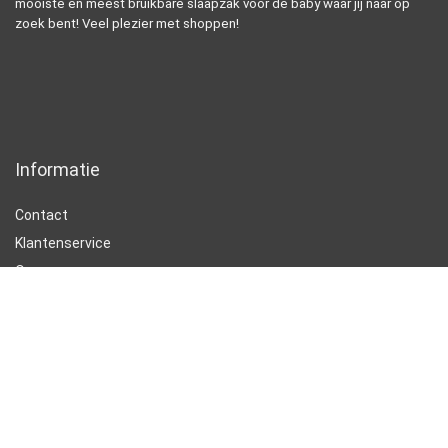
mooiste en meest bruikbare slaapzak voor de baby waar jij naar op
zoek bent! Veel plezier met shoppen!
Informatie
Contact
Klantenservice
Over ons
Onze webshops
Vacature
Blogs
Privacybeleid
Adverteren