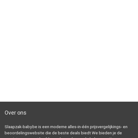
Over ons
Slaapzak-baby.be is een moderne alles-in-één prijsvergelijkings- en
beoordelingswebsite die de beste deals biedt We bieden je de