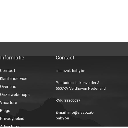
Informatie
Contact
Contact
slaapzak-baby.be
Klantenservice
Postadres: Lakenvelder 3
Over ons
5507KV Veldhoven Nederland
Onze webshops
KVK: 88360687
Vacature
Blogs
E-mail:
info@slaapzak-
baby.be
Privacybeleid
Adverteren