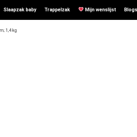
Slaapzak baby
Trappelzak
Mijn wenslijst
Blog
cm; 1,4 kg