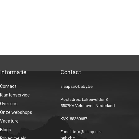
Informatie
Contact
Contact
slaapzak-baby.be
Klantenservice
Postadres: Lakenvelder 3
Over ons
5507KV Veldhoven Nederland
Onze webshops
KVK: 88360687
Vacature
Blogs
E-mail:
info@slaapzak-
baby.be
Privacybeleid