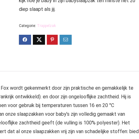
kijk hoe je baby in zijn babyslaapzak ten minste net zo
diep slaapt als jij.
Categorie:
Trappelzak
Fox wordt gekenmerkt door zijn praktische en gemakkelijk te
nkrijk ontwikkeld). en door zijn ongelooflijke zachtheid. Hij is
pen voor gebruik bij temperaturen tussen 16 en 20 °C
n onze slaapzakken voor baby’s zijn volledig gemaakt van
looflijke zachtheid geeft (de vulling is 100% polyester). Het
t dat al onze slaapzakken vrij zijn van schadelijke stoffen: bied