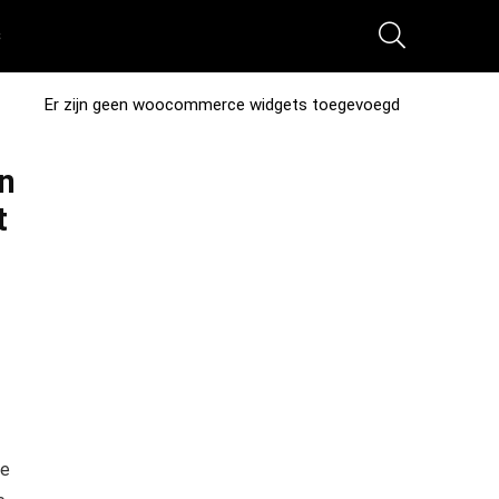
s
Er zijn geen woocommerce widgets toegevoegd
n
t
ne