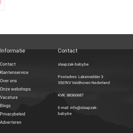
Informatie
Contact
Contact
slaapzak-baby.be
Klantenservice
Postadres: Lakenvelder 3
Over ons
5507KV Veldhoven Nederland
Onze webshops
KVK: 88360687
Vacature
Blogs
E-mail:
info@slaapzak-
baby.be
Privacybeleid
Adverteren