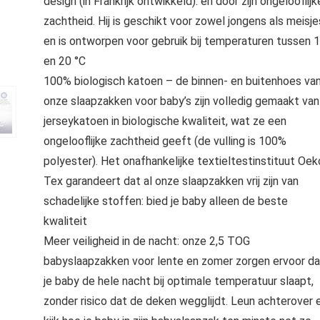
design (in Frankrijk ontwikkeld). en door zijn ongelooflijk
zachtheid. Hij is geschikt voor zowel jongens als meisje
en is ontworpen voor gebruik bij temperaturen tussen 
en 20 °C
100% biologisch katoen – de binnen- en buitenhoes va
onze slaapzakken voor baby’s zijn volledig gemaakt van
jerseykatoen in biologische kwaliteit, wat ze een
ongelooflijke zachtheid geeft (de vulling is 100%
polyester). Het onafhankelijke textieltestinstituut Oek
Tex garandeert dat al onze slaapzakken vrij zijn van
schadelijke stoffen: bied je baby alleen de beste
kwaliteit
Meer veiligheid in de nacht: onze 2,5 TOG
babyslaapzakken voor lente en zomer zorgen ervoor da
je baby de hele nacht bij optimale temperatuur slaapt,
zonder risico dat de deken wegglijdt. Leun achterover 