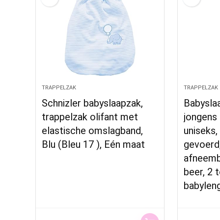
TRAPPELZAK
TRAPPELZAK
Schnizler babyslaapzak,
Babysla
trappelzak olifant met
jongens 
elastische omslagband,
uniseks,
Blu (Bleu 17 ), Eén maat
gevoerd,
afneemb
beer, 2 t
babylen