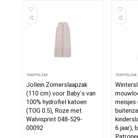
TRAPPELZAK
TRAPPELZAK
Jollein Zomerslaapzak
Winters
(110 cm) voor Baby´s van
mouwloo
100% hydrofiel katoen
meisjes 
(TOG 0.5), Roze met
buitenza
Walvisprint 048-529-
kindersl
00092
6 jaar), 
Patrone