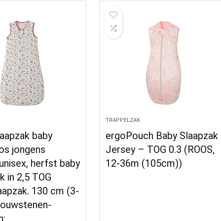
TRAPPELZAK
laapzak baby
ergoPouch Baby Slaapzak
s jongens
Jersey – TOG 0.3 (ROOS,
unisex, herfst baby
12-36m (105cm))
k in 2,5 TOG
aapzak. 130 cm (3-
bouwstenen​​-
n: