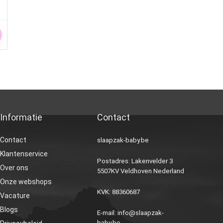
Informatie
Contact
Contact
slaapzak-baby.be
Klantenservice
Postadres: Lakenvelder 3
Over ons
5507KV Veldhoven Nederland
Onze webshops
KVK: 88360687
Vacature
Blogs
E-mail:
info@slaapzak-
baby.be