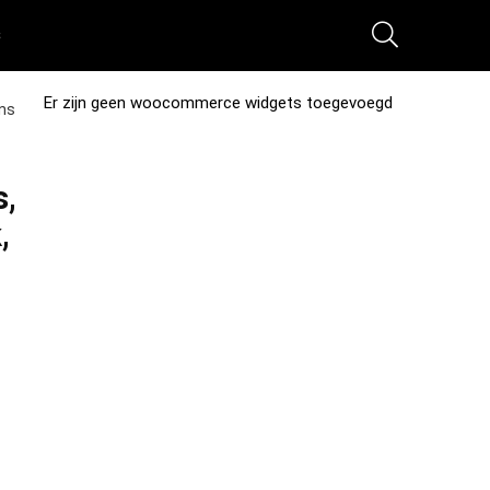
s
Er zijn geen woocommerce widgets toegevoegd
ens
s,
,