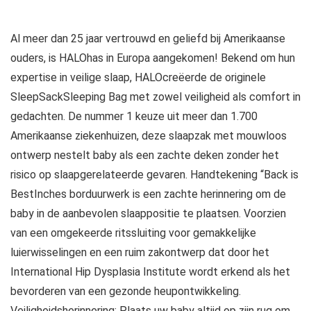
Al meer dan 25 jaar vertrouwd en geliefd bij Amerikaanse
ouders, is HALOhas in Europa aangekomen! Bekend om hun
expertise in veilige slaap, HALOcreëerde de originele
SleepSackSleeping Bag met zowel veiligheid als comfort in
gedachten. De nummer 1 keuze uit meer dan 1.700
Amerikaanse ziekenhuizen, deze slaapzak met mouwloos
ontwerp nestelt baby als een zachte deken zonder het
risico op slaapgerelateerde gevaren. Handtekening “Back is
BestInches borduurwerk is een zachte herinnering om de
baby in de aanbevolen slaappositie te plaatsen. Voorzien
van een omgekeerde ritssluiting voor gemakkelijke
luierwisselingen en een ruim zakontwerp dat door het
International Hip Dysplasia Institute wordt erkend als het
bevorderen van een gezonde heupontwikkeling.
Veiligheidsherinnering: Plaats uw baby altijd op zijn rug om