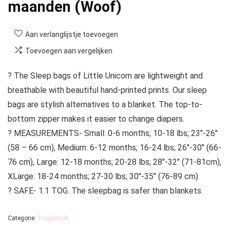
maanden (Woof)
Aan verlanglijstje toevoegen
Toevoegen aan vergelijken
? The Sleep bags of Little Unicorn are lightweight and
breathable with beautiful hand-printed prints. Our sleep
bags are stylish alternatives to a blanket. The top-to-
bottom zipper makes it easier to change diapers.
? MEASUREMENTS- Small: 0-6 months; 10-18 lbs; 23″-26″
(58 – 66 cm), Medium: 6-12 months; 16-24 lbs; 26″-30″ (66-
76 cm), Large: 12-18 months; 20-28 lbs; 28″-32″ (71-81cm),
XLarge: 18-24 months; 27-30 lbs; 30″-35″ (76-89 cm)
? SAFE- 1.1 TOG. The sleepbag is safer than blankets.
Categorie:
Trappelzak