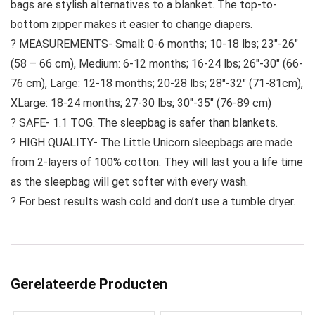
bags are stylish alternatives to a blanket. The top-to-
bottom zipper makes it easier to change diapers.
? MEASUREMENTS- Small: 0-6 months; 10-18 lbs; 23″-26″
(58 – 66 cm), Medium: 6-12 months; 16-24 lbs; 26″-30″ (66-
76 cm), Large: 12-18 months; 20-28 lbs; 28″-32″ (71-81cm),
XLarge: 18-24 months; 27-30 lbs; 30″-35″ (76-89 cm)
? SAFE- 1.1 TOG. The sleepbag is safer than blankets.
? HIGH QUALITY- The Little Unicorn sleepbags are made
from 2-layers of 100% cotton. They will last you a life time
as the sleepbag will get softer with every wash.
? For best results wash cold and don’t use a tumble dryer.
Gerelateerde Producten