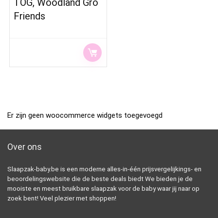
TOG, Woodland Gro
Friends
Er zijn geen woocommerce widgets toegevoegd
Over ons
Slaapzak-baby.be is een moderne alles-in-één prijsvergelijkings- en
beoordelingswebsite die de beste deals biedt We bieden je de
mooiste en meest bruikbare slaapzak voor de baby waar jij naar op
zoek bent! Veel plezier met shoppen!