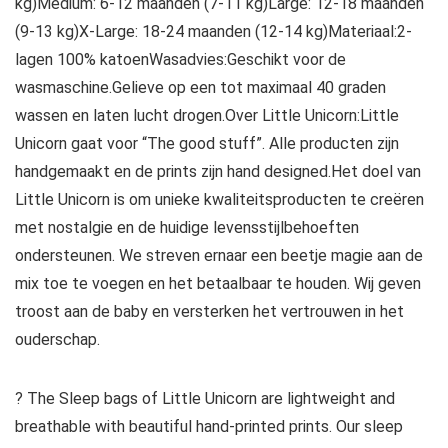
kg)Medium: 6-12 maanden (7-11 kg)Large: 12-18 maanden
(9-13 kg)X-Large: 18-24 maanden (12-14 kg)Materiaal:2-
lagen 100% katoenWasadvies:Geschikt voor de
wasmaschine.Gelieve op een tot maximaal 40 graden
wassen en laten lucht drogen.Over Little Unicorn:Little
Unicorn gaat voor “The good stuff”. Alle producten zijn
handgemaakt en de prints zijn hand designed.Het doel van
Little Unicorn is om unieke kwaliteitsproducten te creëren
met nostalgie en de huidige levensstijlbehoeften
ondersteunen. We streven ernaar een beetje magie aan de
mix toe te voegen en het betaalbaar te houden. Wij geven
troost aan de baby en versterken het vertrouwen in het
ouderschap.
? The Sleep bags of Little Unicorn are lightweight and
breathable with beautiful hand-printed prints. Our sleep