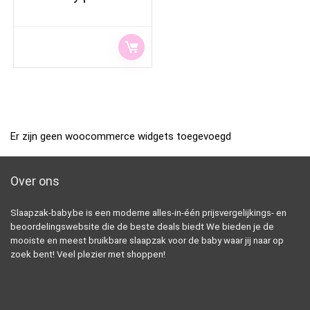
Er zijn geen woocommerce widgets toegevoegd
Over ons
Slaapzak-baby.be is een moderne alles-in-één prijsvergelijkings- en
beoordelingswebsite die de beste deals biedt We bieden je de
mooiste en meest bruikbare slaapzak voor de baby waar jij naar op
zoek bent! Veel plezier met shoppen!