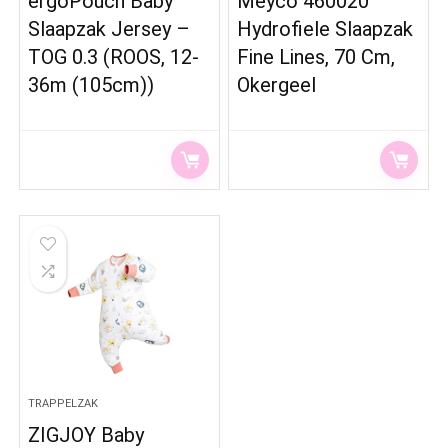
ergoPouch Baby
Meyco 460020
Slaapzak Jersey –
Hydrofiele Slaapzak
TOG 0.3 (ROOS, 12-
Fine Lines, 70 Cm,
36m (105cm))
Okergeel
TRAPPELZAK
ZIGJOY Baby