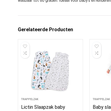
wasbaar tot 60 graden. Ideaal voor baby’s en kinderen
Gerelateerde Producten
TRAPPELZAK
TRAPPELZAK
Lictin Slaapzak baby
Baby sl