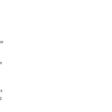
or
en
et
g