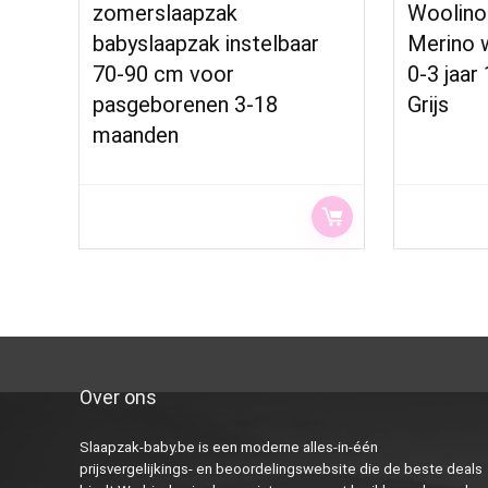
zomerslaapzak
Woolino 
babyslaapzak instelbaar
Merino 
70-90 cm voor
0-3 jaar
pasgeborenen 3-18
Grijs
maanden
Over ons
Slaapzak-baby.be is een moderne alles-in-één
prijsvergelijkings- en beoordelingswebsite die de beste deals