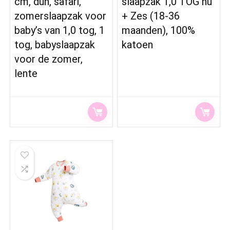
cm, dun, safari,
slaapzak 1,0 TOG nu
zomerslaapzak voor
+ Zes (18-36
baby’s van 1,0 tog, 1
maanden), 100%
tog, babyslaapzak
katoen
voor de zomer,
lente