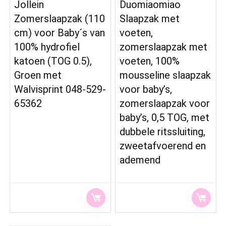
Jollein
Duomiaomiao
Zomerslaapzak (110
Slaapzak met
cm) voor Baby´s van
voeten,
100% hydrofiel
zomerslaapzak met
katoen (TOG 0.5),
voeten, 100%
Groen met
mousseline slaapzak
Walvisprint 048-529-
voor baby’s,
65362
zomerslaapzak voor
baby’s, 0,5 TOG, met
dubbele ritssluiting,
zweetafvoerend en
ademend