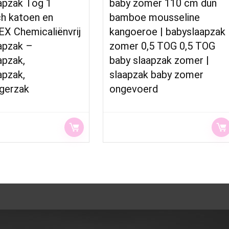
apzak Tog 1
baby zomer 110 cm dun
ch katoen en
bamboe mousseline
X Chemicaliënvrij
kangoeroe | babyslaapzak
apzak –
zomer 0,5 TOG 0,5 TOG
apzak,
baby slaapzak zomer |
apzak,
slaapzak baby zomer
ngerzak
ongevoerd