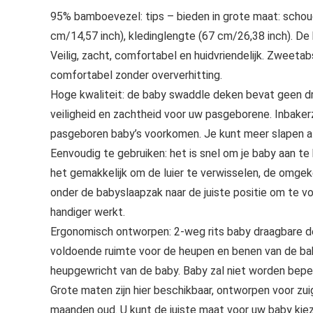
95% bamboevezel: tips – bieden in grote maat: schoud
cm/14,57 inch), kledinglengte (67 cm/26,38 inch). D
Veilig, zacht, comfortabel en huidvriendelijk. Zwe
comfortabel zonder oververhitting.
Hoge kwaliteit: de baby swaddle deken bevat geen d
veiligheid en zachtheid voor uw pasgeborene. Inbaker
pasgeboren baby’s voorkomen. Je kunt meer slapen als
Eenvoudig te gebruiken: het is snel om je baby aan te
het gemakkelijk om de luier te verwisselen, de omgek
onder de babyslaapzak naar de juiste positie om te
handiger werkt.
Ergonomisch ontworpen: 2-weg rits baby draagbare de
voldoende ruimte voor de heupen en benen van de baby
heupgewricht van de baby. Baby zal niet worden bepe
Grote maten zijn hier beschikbaar, ontworpen voor zu
maanden oud. U kunt de juiste maat voor uw baby kie