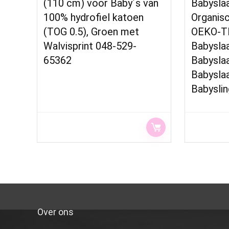
(110 cm) voor Baby´s van
Babysla
100% hydrofiel katoen
Organis
(TOG 0.5), Groen met
OEKO-TE
Walvisprint 048-529-
Babysla
65362
Babysla
Babysla
Babysli
Over ons