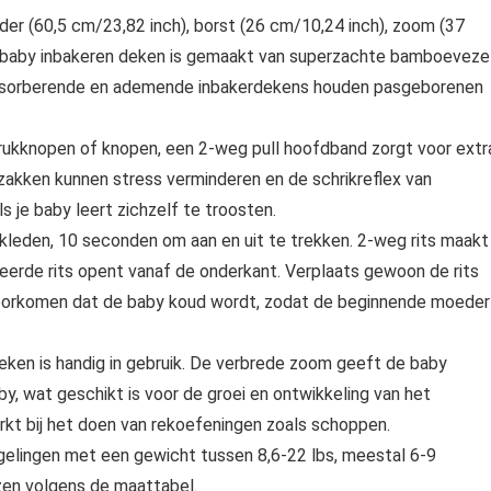
er (60,5 cm/23,82 inch), borst (26 cm/10,24 inch), zoom (37
e baby inbakeren deken is gemaakt van superzachte bamboevezel
etabsorberende en ademende inbakerdekens houden pasgeborenen
rukknopen of knopen, een 2-weg pull hoofdband zorgt voor extr
zakken kunnen stress verminderen en de schrikreflex van
 je baby leert zichzelf te troosten.
 kleden, 10 seconden om aan en uit te trekken. 2-weg rits maakt
eerde rits opent vanaf de onderkant. Verplaats gewoon de rits
 voorkomen dat de baby koud wordt, zodat de beginnende moeder
ken is handig in gebruik. De verbrede zoom geeft de baby
, wat geschikt is voor de groei en ontwikkeling van het
rkt bij het doen van rekoefeningen zoals schoppen.
igelingen met een gewicht tussen 8,6-22 lbs, meestal 6-9
zen volgens de maattabel.