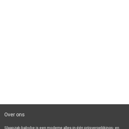
Over ons
Slaapzak-baby.be is een moderne alles-in-één prijsvergelijkings- en