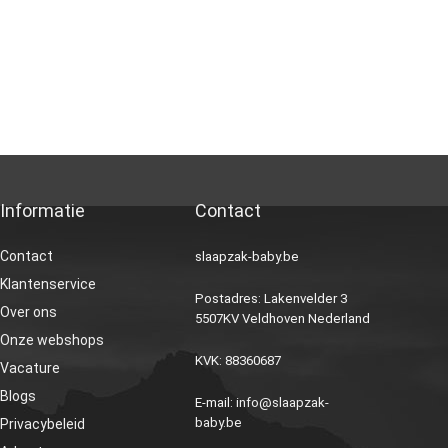
Informatie
Contact
Contact
slaapzak-baby.be
Klantenservice
Postadres: Lakenvelder 3
Over ons
5507KV Veldhoven Nederland
Onze webshops
KVK: 88360687
Vacature
Blogs
E-mail:
info@slaapzak-
baby.be
Privacybeleid