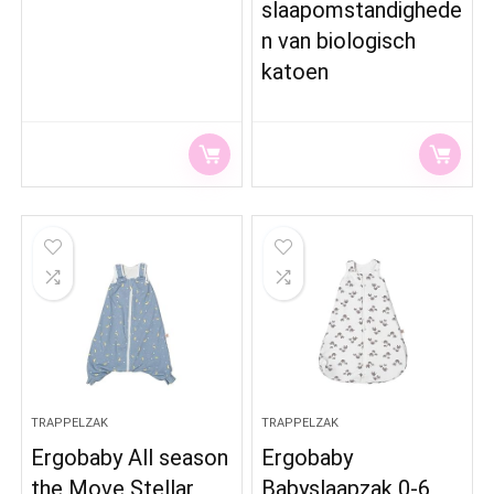
slaapomstandighede
n van biologisch
katoen
TRAPPELZAK
TRAPPELZAK
Ergobaby All season
Ergobaby
the Move Stellar
Babyslaapzak 0-6