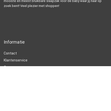
mooiste en meest bruikbare slaapzak voor de baby waar jij naar op
zoek bent! Veel plezier met shoppen!
Informatie
Contact
Klantenservice
Over ons
Onze webshops
Vacature
Blogs
Privacybeleid
Adverteren