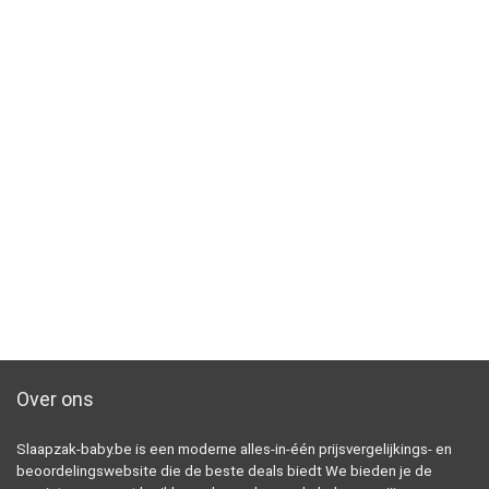
Over ons
Slaapzak-baby.be is een moderne alles-in-één prijsvergelijkings- en
beoordelingswebsite die de beste deals biedt We bieden je de